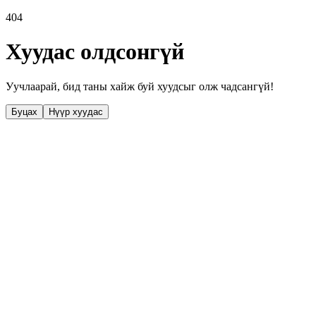
404
Хуудас олдсонгүй
Уучлаарай, бид таны хайж буй хуудсыг олж чадсангүй!
Буцах
Нүүр хуудас