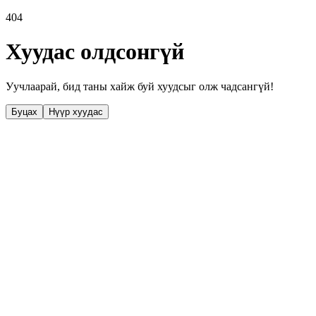
404
Хуудас олдсонгүй
Уучлаарай, бид таны хайж буй хуудсыг олж чадсангүй!
Буцах
Нүүр хуудас