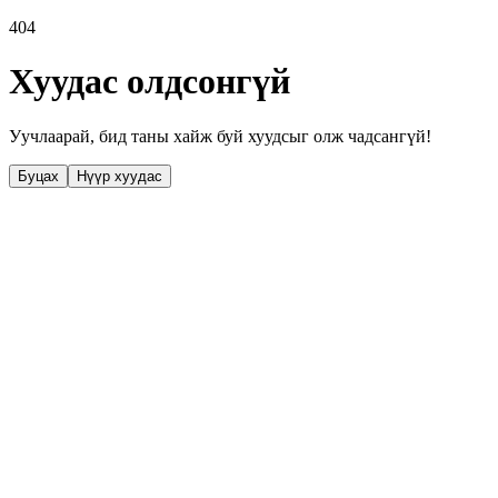
404
Хуудас олдсонгүй
Уучлаарай, бид таны хайж буй хуудсыг олж чадсангүй!
Буцах
Нүүр хуудас