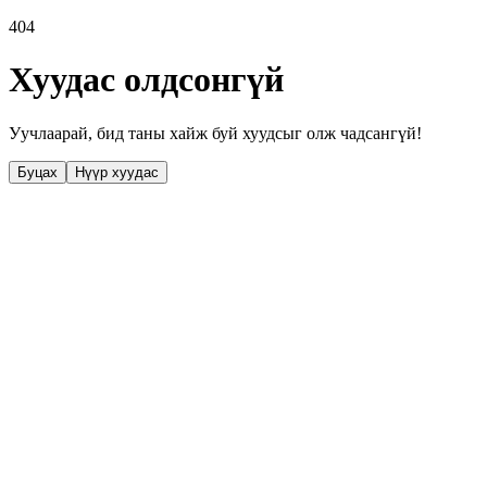
404
Хуудас олдсонгүй
Уучлаарай, бид таны хайж буй хуудсыг олж чадсангүй!
Буцах
Нүүр хуудас