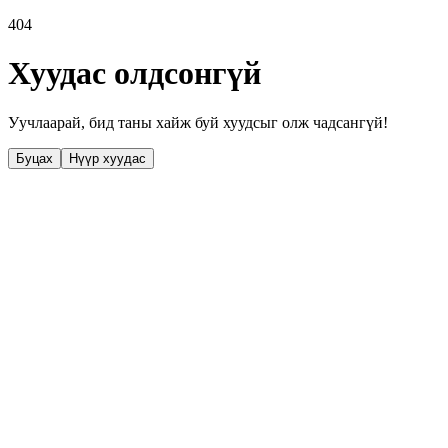
404
Хуудас олдсонгүй
Уучлаарай, бид таны хайж буй хуудсыг олж чадсангүй!
Буцах
Нүүр хуудас