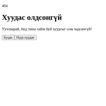
404
Хуудас олдсонгүй
Уучлаарай, бид таны хайж буй хуудсыг олж чадсангүй!
Буцах
Нүүр хуудас