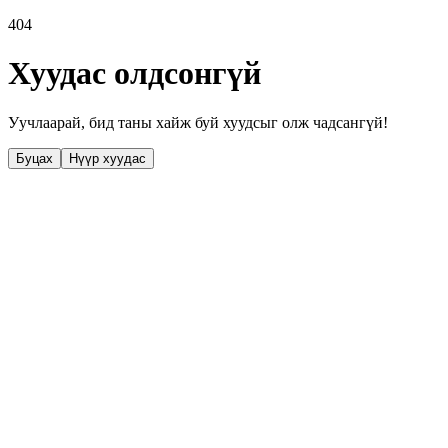
404
Хуудас олдсонгүй
Уучлаарай, бид таны хайж буй хуудсыг олж чадсангүй!
Буцах
Нүүр хуудас